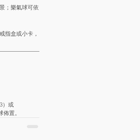
景；樂氣球可依
戒指盒或小卡，
3）或 
波球佈置。