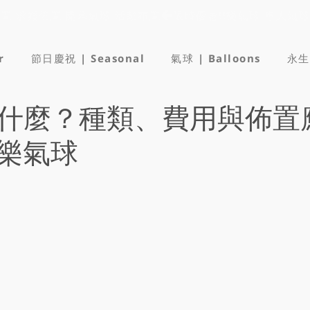
佈置 求婚佈置 開幕氣球 活動布置
r
節日慶祝 | Seasonal
氣球 | Balloons
永生
什麼？種類、費用與佈置
樂氣球