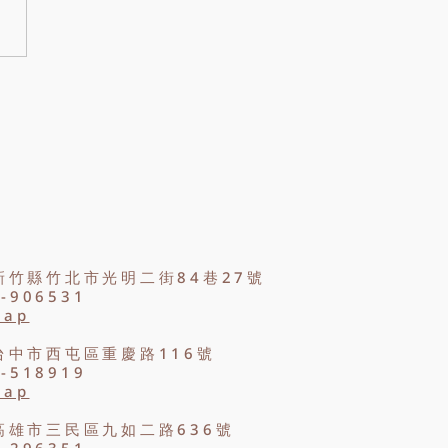
本文整理香皂花的材質、特
用途與常見問題，帶你了解香
為什麼適合製作生日花束、畢
束與節日禮物。
新竹縣竹北市光明二街84巷27號
2-906531
Map
台中市西屯區重慶路116號
8-518919
Map
高雄市三民區九如二路636號