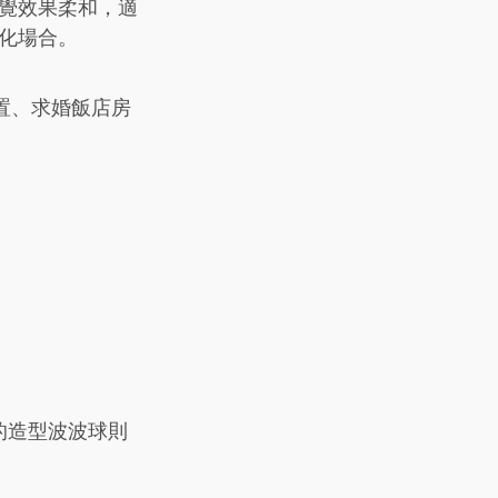
覺效果柔和，適
化場合。
板佈置、求婚飯店房
的造型波波球則