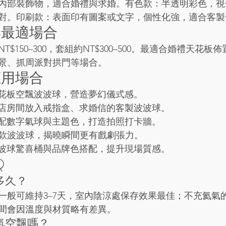
內部裝飾物，適合婚禮與求婚。有色款：半透明彩色，視
對。印刷款：表面印有圖案或文字，個性化強，適合客製
與最適場合
$150–300，套組約NT$300–500。最適合婚禮天花
景、抓周派對拱門等場合。
應用場合
：天花板空飄波波球，營造夢幻儀式感。
：飯店房間放入戒指盒、求婚信的客製波波球。
：搭配數字氣球與主題色，打造拍照打卡牆。
款波波球，揭曉瞬間更有戲劇張力。
：波波球驚喜桶與品牌色搭配，提升現場質感。
Q
多久？
一般可維持3–7天，室內陰涼處保存效果最佳；不充氦氣
間會因溫度與材質略有差異。
氣空飄嗎？