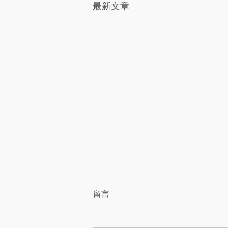
最新文章
香皂花可以放多久？保存方
留言
式、擺放技巧與注意事項整理
香皂花可以放多久？本文整理香皂