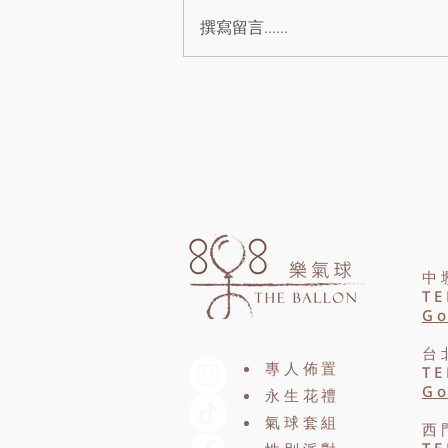
花保存方式、適合擺放的位置、清
撰寫留言......
潔技巧與注意事項，避免香皂花因
陽光、濕氣或灰塵而褪色變形。
中
TE
Go
台
專人佈置
TE
Go
永生花禮
氣球套組
西