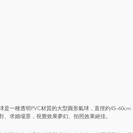
球是一種透明PVC材質的大型圓形氣球，直徑約45–60c
對、求婚場景，視覺效果夢幻、拍照效果絕佳。
類