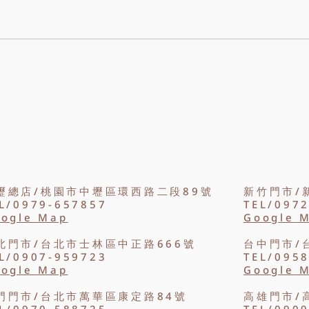
業、母親節到情人節，整理不同送
嗎？
禮對象的香皂花款式、顏色與搭配
色、
建議，幫助你挑選合適的香皂花
皂花
束。
業花
壢總店/桃園市中壢區環西路二段89號
新竹門市/
L/0979-657857
TEL/097
ogle Map
Google 
北門市/台北市士林區中正路666號
台中門市/
L/0907-959723
TEL/095
ogle Map
Google 
門門市/台北市萬華區康定路84號
高雄門市/