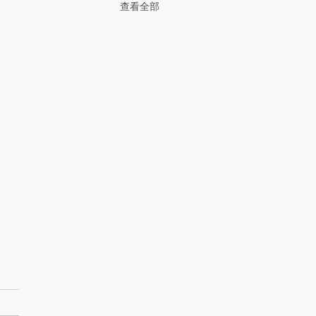
查看全部
花是什麼？香皂花特色、
與常見問題一次看懂
花是什麼？香皂花可以使用