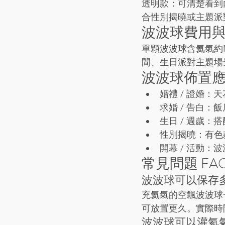
透明款：可清楚看到
合性別揭曉或主題派
波波球費用
單顆波波球含氦氣約NT
間、生日派對主題場
波波球佈置
婚禮 / 證婚
求婚 / 告白
生日 / 週歲
性別揭曉：有色
開幕 / 活動
常見問題 FA
波波球可以保存
充氦氣的空飄波波球
可放置更久。實際時
波波球可以灌氦