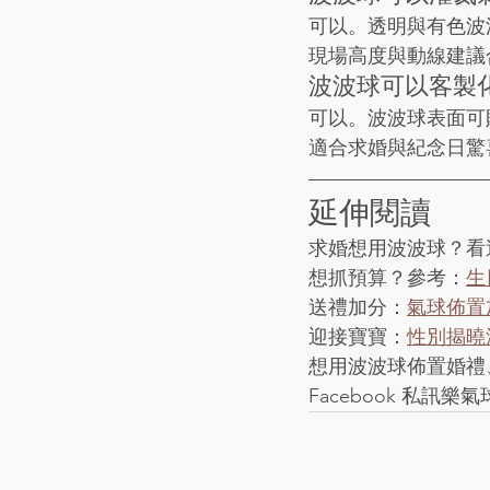
可以。透明與有色波
現場高度與動線建議
波波球可以客製
可以。波波球表面可
適合求婚與紀念日驚
延伸閱讀
求婚想用波波球？看
想抓預算？參考：
生
送禮加分：
氣球佈置
迎接寶寶：
性別揭曉
想用波波球佈置婚禮、求婚
Facebook 私