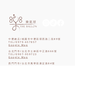
中壢總店/桃園市中壢區環西路二段89號
TEL/0979-657857
Google Map
台北門市/台北市士林區中正路666號
TEL/0907-959723
Google Map
西門門市/台北市萬華區康定路84號
TEL/0970-588725
Google Map
新竹門市/新竹縣竹北市光明二街84巷27號
TEL/0972-906531
Google Map
台中門市/台中市西屯區重慶路116號
TEL/0958-518919
Google Map
高雄門市/高雄市三民區九如二路636號
TEL/0909-296351