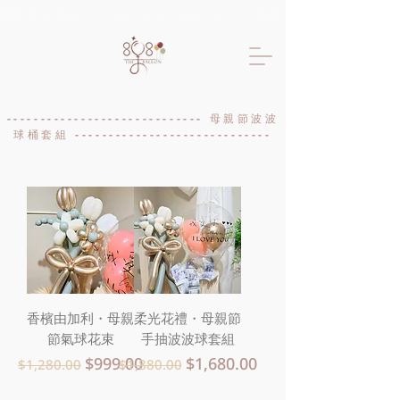
限時優惠!!樂氣球 專人氣球布置只要6600起 生日佈置 抓周佈置 求婚佈置 
----------------------------- 母親節波波
球桶套組 -----------------------------
香檳由加利・母親
柔光花禮・母親節
節氣球花束
手抽波波球套組
一般價格
促銷價格
一般價格
促銷價格
$999.00
$1,680.00
$1,280.00
$1,880.00