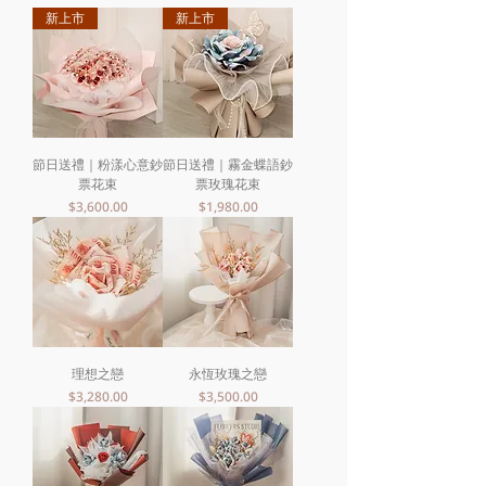
新上市
新上市
節日送禮｜粉漾心意鈔
節日送禮｜霧金蝶語鈔
票花束
票玫瑰花束
價格
價格
$3,600.00
$1,980.00
理想之戀
永恆玫瑰之戀
價格
價格
$3,280.00
$3,500.00