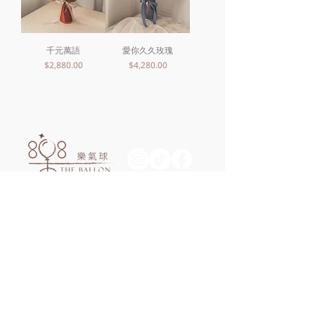
千元萬語
愛你久久玫瑰
價格
價格
$2,880.00
$4,280.00
中壢總店/桃園市中壢區環西路二段89號
TEL/0979-657857
Google Map
台北門市/台北市士林區中正路666號
TEL/0907-959723
Google Map
西門門市/台北市萬華區康定路84號
TEL/0970-588725
Google Map