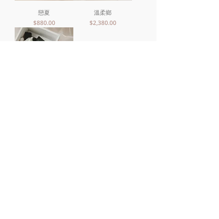
戀夏
溫柔鄉
價格
價格
$880.00
$2,380.00
黑白情緣
價格
$1,380.00
中壢總店/桃園市中壢區環西路二段89號
TEL/0979-657857