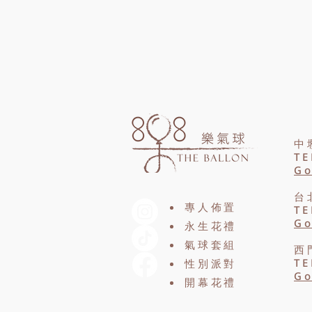
中
TE
Go
台
專人佈置
TE
Go
永生花禮
氣球套組
西
TE
性別派對​
Go
​開幕花禮