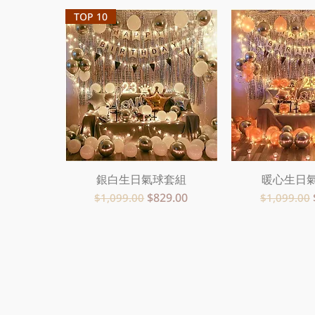
TOP 10
銀白生日氣球套組
快速瀏覽
暖心生日
快速
一般價格
促銷價格
一般價格
$829.00
$1,099.00
$1,099.00