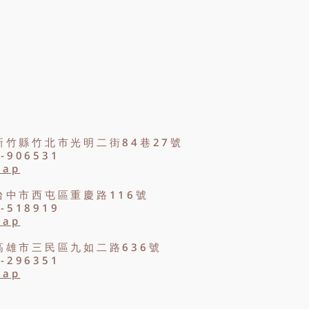
新竹縣竹北市光明二街84巷27號
2-906531
Map
台中市西屯區重慶路116號
8-518919
Map
高雄市三民區九如二路636號
9-296351
Map