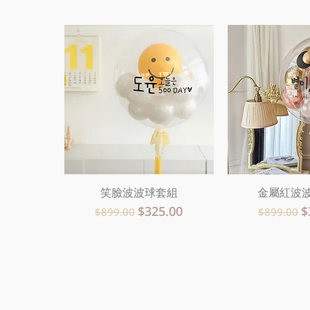
笑臉波波球套組
快速瀏覽
金屬紅波
快速
一般價格
促銷價格
一般價格
$325.00
$
$899.00
$899.00