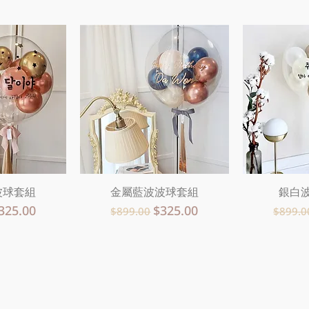
波球套組
瀏覽
金屬藍波波球套組
快速瀏覽
銀白
快
促銷價格
一般價格
促銷價格
一般
325.00
$325.00
$899.00
$899.0