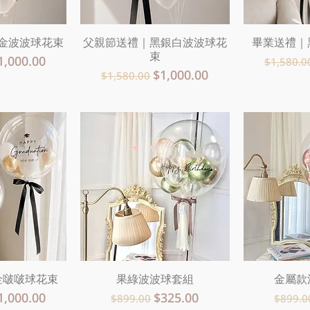
金波波球花束
瀏覽
父親節送禮｜黑銀白波波球花
快速瀏覽
畢業送禮｜
快
束
促銷價格
一般價
1,000.00
$1,580.0
一般價格
促銷價格
$1,000.00
$1,580.00
金啵啵球花束
瀏覽
果綠波波球套組
快速瀏覽
金屬款
快
促銷價格
一般價格
促銷價格
一般
1,000.00
$325.00
$899.00
$899.0