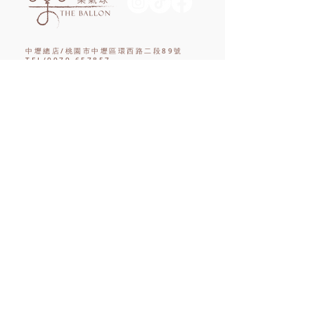
中壢總店/桃園市中壢區環西路二段89號
TEL/0979-657857
Google Map
台北門市/台北市士林區中正路666號
TEL/0907-959723
Google Map
西門門市/台北市萬華區康定路84號
TEL/0970-588725
Google Map
新竹門市/新竹縣竹北市光明二街84巷27號
TEL/0972-906531
Google Map
台中門市/台中市西屯區重慶路116號
TEL/0958-518919
Google Map
高雄門市/高雄市三民區九如二路636號
TEL/0909-296351
Google Map
©樂氣球
All rights reserved.