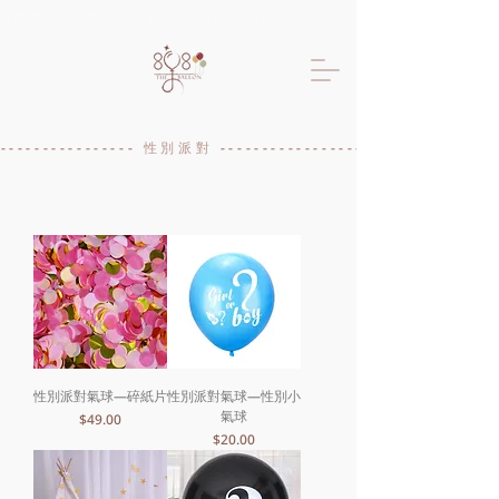
限時優惠!!樂氣球 專人氣球布置只要6600起 生日佈置 抓周佈置 求婚佈置 
----------------- 性別派對 -----------------------------
性別派對氣球—碎紙片
性別派對氣球—性別小
氣球
價格
$49.00
價格
$20.00