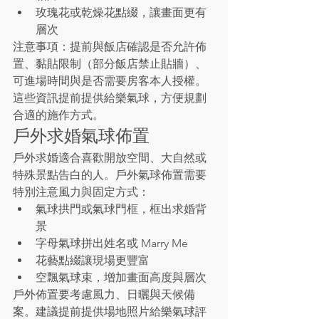
玫瑰花或乾燥花點綴，讓畫面更有
層次
注意事項：提前與飯店確認是否允許佈
置、黏貼限制（部分飯店禁止貼牆）、
可進場時間與是否需要房客本人授權。
這些資訊提前提供給樂氣球，方便規劃
合適的施作方式。
戶外求婚氣球佈置
戶外求婚適合喜歡開放空間、大自然或
特殊景點告白的人。戶外氣球佈置需要
特別注意風力與固定方式：
氣球拱門或氣球門框，框出求婚背
景
字母氣球拼出姓名或 Marry Me
花藝點綴讓現場更豐富
空飄氣球束，增加畫面高度與層次
戶外佈置要考慮風力、日曬與天候備
案。建議提前提供場地照片給樂氣球評