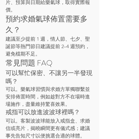
片、預算與日期給樂氣球，取得實際報
價。
預約求婚氣球佈置需要多
久？
建議至少提前 1 週，情人節、七夕、聖
誕節等熱門節日建議提前 2–4 週預約，
避免檔期不足。
常見問題 FAQ
可以幫忙保密、不讓另一半發現
嗎？
可以。樂氣球習慣與求婚方單獨聯繫並
安排佈置時間，例如趁對方不在場時進
場施作，盡量維持驚喜效果。
戒指可以放進波波球裡嗎？
可以。客製波波球能放入戒指盒、求婚
信或亮片，揭曉瞬間更有儀式感；建議
事先告知尺寸以便挑選合適的球體。