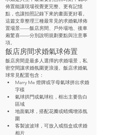
佈置能讓現場視覺更完整、更有記憶
點，也讓拍照記錄下來的畫面更好看。
這篇文章整理三種最常見的求婚氣球佈
置場景——飯店房間、戶外場地、後車
廂驚喜——分別說明規劃要點與注意事
項。
飯店房間求婚氣球佈置
飯店房間是最多人選擇的求婚場景，私
密空間讓求婚氛圍更浪漫。飯店求婚氣
球常見配置包含：
Marry Me 燈牌或字母氣球拼出求婚
字樣
氣球拱門或氣球柱，框出主要告白
區域
地面氣球，搭配花瓣或蜡燭增添氛
圍
客製波波球，可放入戒指盒或求婚
相片