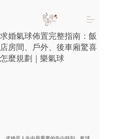
限時優惠!!樂氣球 專人氣球布置只要6600起 生日佈置 抓周佈置 求婚佈置 
求婚氣球佈置完整指南：飯
店房間、戶外、後車廂驚喜
怎麼規劃｜樂氣球
求婚是人生中最重要的告白時刻，氣球