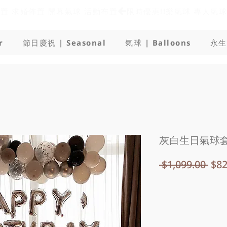
佈置 求婚佈置 開幕氣球 活動布置
r
節日慶祝 | Seasonal
氣球 | Balloons
永生
灰白生日氣球
一
 $1,099.00 
$82
般
價
格