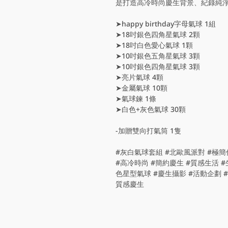
是打造高冷時尚慶生背景、紀錄純
➤happy birthday字母氣球 1組
➤18吋銀色四角星氣球 2顆
➤18吋白色愛心氣球 1顆
➤10吋銀色五角星氣球 3顆
➤10吋銀色四角星氣球 3顆
➤亮片氣球 4顆
➤金屬氣球 10顆
➤氣球鍊 1條
➤白色+灰色氣球 30顆
-加贈雙向打氣筒 1隻
#灰白氣球套組 #北歐風派對 #極簡
#高冷時尚 #簡約慶生 #質感生活 
色星型氣球 #慶生攝影 #活動企劃 #
質感慶生