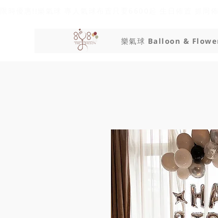
限時優惠!!樂氣球 專人氣球布置只要6600起 生日佈置 抓周
樂氣球 Balloon & Flowe