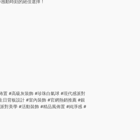
淨感動時刻的絕佳選擇！
佈置 #高級灰裝飾 #珍珠白氣球 #現代感派對
#生日背板設計 #室內裝飾 #官網熱銷推薦 #銀
派對美學 #活動裝飾 #精品風佈置 #純淨感 #