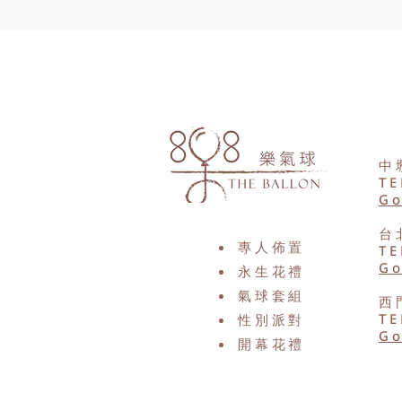
中
TE
Go
台
專人佈置
TE
Go
永生花禮
氣球套組
西
TE
性別派對​
Go
​開幕花禮