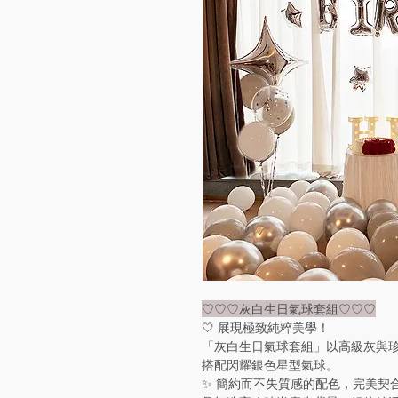
♡♡♡灰白生日氣球套組♡♡♡
🤍 展現極致純粹美學！
「灰白生日氣球套組」以高級灰與
搭配閃耀銀色星型氣球。
✨ 簡約而不失質感的配色，完美契