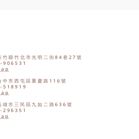
新竹縣竹北市光明二街84巷27號
2-906531
Map
台中市西屯區重慶路116號
8-518919
Map
高雄市三民區九如二路636號
9-296351
Map