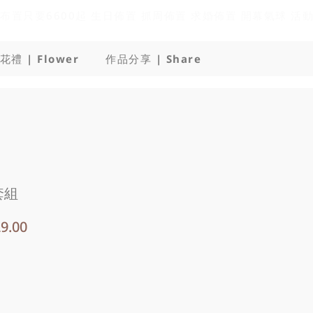
花禮 | Flower
作品分享 | Share
套組
促
9.00
銷
價
格