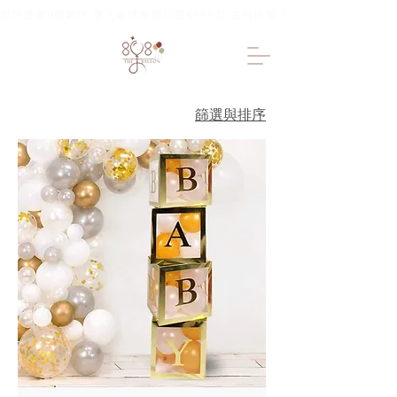
限時優惠!!樂氣球 專人氣球布置只要6600起 生日佈置 抓周佈置 求婚佈置 
篩選與排序