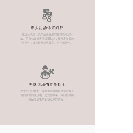
專人討論佈置細節
確認款式後，我們的佈置顧問將與您細加討
論。所有包套皆會依現場動線，額外多加裝飾
與配件，讓整體層次更豐富、更具獨特性。
團隊到場佈置免動手
在您約定的時間，專業佈置團隊將攜帶所有工
具與資材前往現場。您無需動手，就能輕鬆擁
有拍照超吸睛的精緻派對佈置。