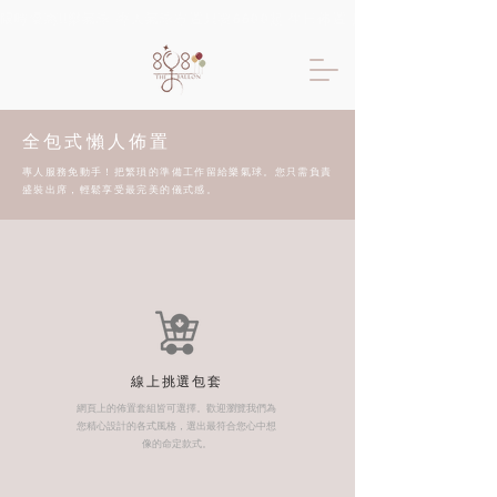
限時優惠!!樂氣球 專人氣球布置只要6600起 生日佈置 抓周佈置 求婚佈置 
全包式懶人佈置
專人服務免動手！把繁瑣的準備工作留給樂氣球。您只需負責
盛裝出席，輕鬆享受最完美的儀式感。
線上挑選包套
網頁上的佈置套組皆可選擇。歡迎瀏覽我們為
您精心設計的各式風格，選出最符合您心中想
像的命定款式。