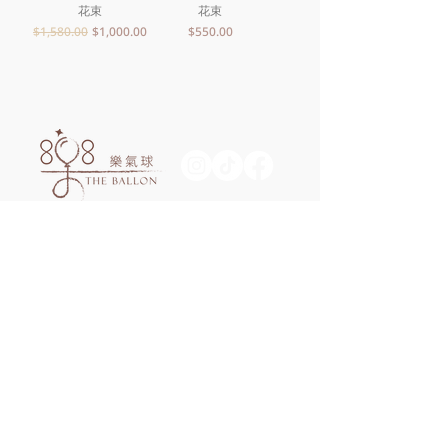
花束
花束
一般價格
促銷價格
價格
$1,580.00
$1,000.00
$550.00
中壢總店/桃園市中壢區環西路二段89號
TEL/0979-657857
Google Map
台北門市/台北市士林區中正路666號
TEL/0907-959723
Google Map
西門門市/台北市萬華區康定路84號
TEL/0970-588725
Google Map
新竹門市/新竹縣竹北市光明二街84巷27號
TEL/0972-906531
Google Map
台中門市/台中市西屯區重慶路116號