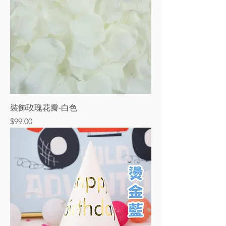
裝飾玫瑰花瓣-白色
價格
$99.00