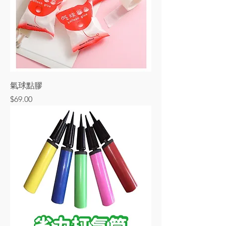
氣球點膠
價格
$69.00