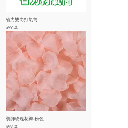
省力雙向打氣筒
價格
$99.00
裝飾玫瑰花瓣-粉色
價格
$99.00