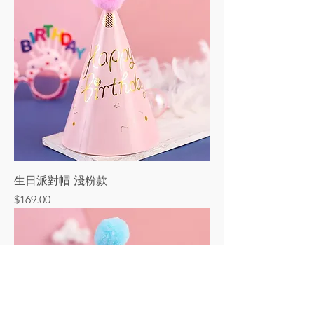
生日派對帽-淺粉款
價格
$169.00