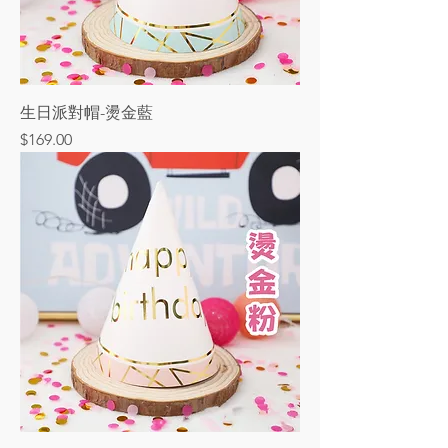
生日派對帽-燙金藍
價格
$169.00