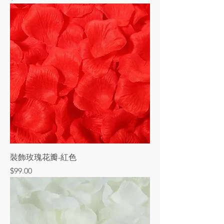
裝飾玫瑰花瓣-紅色
價格
$99.00