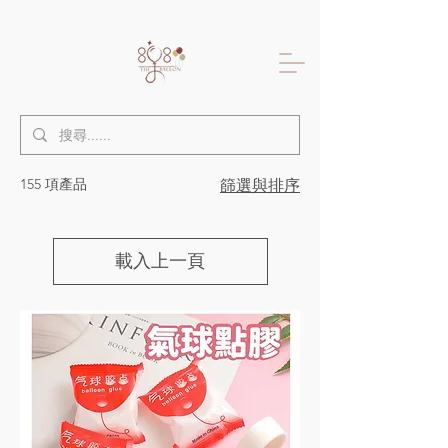
限時優惠!!樂氣球 專人氣球布置只要6600起 生日佈置 抓周佈置 求婚佈置 
155 項產品
篩選與排序
載入上一頁