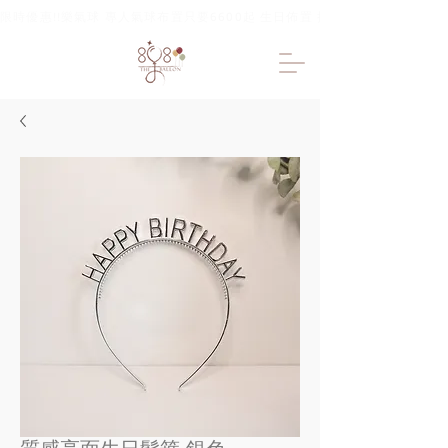
限時優惠!!樂氣球 專人氣球布置只要6600起 生日佈置 抓周佈置 求婚佈置 