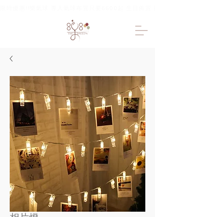
限時優惠!!樂氣球 專人氣球布置只要6600起 生日佈置 抓周佈置 求婚佈置 