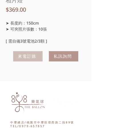
相片燈
價
$369.00
格
➤ 長度約：150cm
➤ 可夾照片張數：10張
[ 需自備3號電池2/3顆 ]
來電訂購
私訊詢問
中壢總店/桃園市中壢區環西路二段89號
TEL/0979-657857