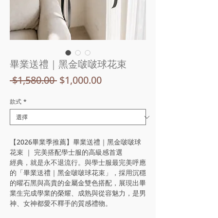
畢業送禮｜黑金啵啵球花束
一
促
 $1,580.00 
$1,000.00
般
銷
款式
*
價
價
格
格
【2026畢業季推薦】畢業送禮｜黑金啵啵球
花束 ｜ 完美搭配學士服的高級感首選
經典，就是永不退流行。與學士服最完美呼應
的「畢業送禮｜黑金啵啵球花束」，採用沉穩
的曜石黑與高貴的金屬金雙色搭配，展現出畢
業生完成學業的榮耀、成熟與從容魅力，是男
神、女神都愛不釋手的質感禮物。