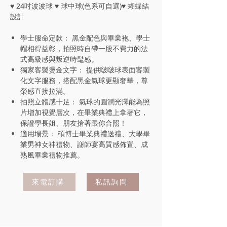
♥ 24吋波波球 ♥ 球中球(色系可自選)♥ 蝴蝶結
設計
學士服命定款： 黑金配色與畢業袍、學士
帽相得益彰，拍照時自帶一股不費力的法
式高級感與叛逆時髦感。
獨家客製燙金文字： 提供啵啵球表面客製
化文字服務，搭配黑金氣球更顯奢華，尊
榮感直接拉滿。
拍照立體感十足： 氣球的圓潤光澤能為照
片增加視覺層次，在畢業典禮上拿著它，
保證學長姐、朋友搶著跟你合照！
適用場景： 碩博士畢業典禮送禮、大學畢
業男神女神禮物、謝師宴高質感佈置、成
熟風畢業禮物推薦。
來電訂購
私訊詢問