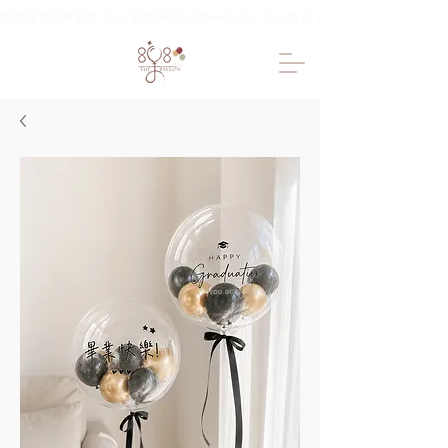
限時優惠!!樂氣球 專人氣球布置只要6600起 生日佈置 抓周佈置 求婚佈置 