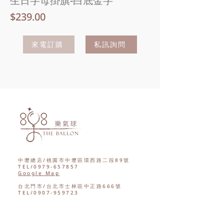
生日字母掛旗-白底金字
價
$239.00
格
來電訂購
私訊詢問
中壢總店/桃園市中壢區環西路二段89號
TEL/0979-657857
Google Map
台北門市/台北市士林區中正路666號
TEL/0907-959723
Google Map
西門門市/台北市萬華區康定路84號
TEL/0970-588725