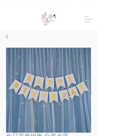
限時優惠!!樂氣球 專人氣球布置只要6600起 生日佈置 抓周佈置 求婚佈置 