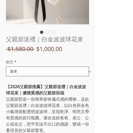
父親節送禮｜白金波波球花束
一
促
 $1,580.00 
$1,000.00
般
銷
款式
*
價
價
格
格
【2026父親節推薦】父親節送禮｜白金波波
球花束｜優雅質感的父親節祝福
父親節想送一份簡單卻有儀式感的禮物，這款
父親節送禮｜白金波波球花束，以白色與金色
小氣球搭配透明波波球，呈現乾淨、明亮又帶
有質感的節日氛圍。適合送給爸爸、老公、公
公或岳父，把平常說不出口的感謝，變成一份
看得見的父親節驚喜。