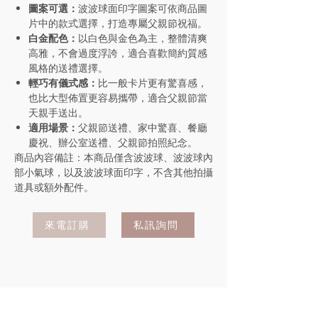
圖案可選：
波波球面印字圖案可依商品圖
片中的款式選擇，打造專屬父親節祝福。
白金配色：
以白色與金色為主，整體清爽
高雅，不會過度浮誇，適合喜歡簡約質感
風格的送禮選擇。
輕巧有儀式感：
比一般卡片更有驚喜感，
也比大型佈置更容易攜帶，適合父親節當
天親手送出。
適用場景：
父親節送禮、家中驚喜、餐廳
慶祝、辦公室送禮、父親節拍照紀念。
商品內容備註：本商品僅含波波球、波波球內
部小氣球，以及波波球面印字，不含其他拍攝
道具或額外配件。
來電訂購
私訊詢問