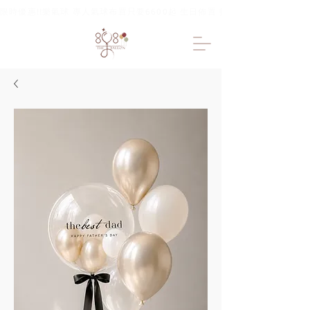
限時優惠!!樂氣球 專人氣球布置只要6600起 生日佈置 抓周佈置 求婚佈置 