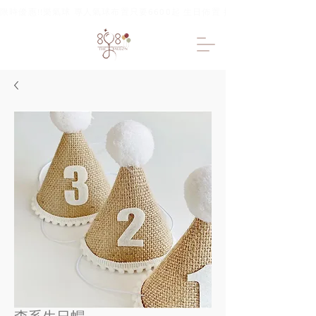
限時優惠!!樂氣球 專人氣球布置只要6600起 生日佈置 抓周佈置 求婚佈置 