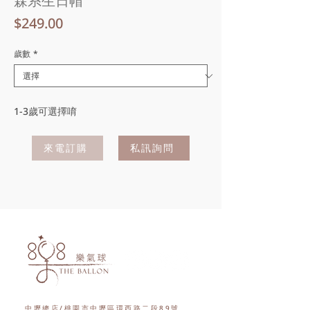
森系生日帽
價
$249.00
格
歲數
*
1-3歲可選擇唷
來電訂購
私訊詢問
中壢總店/桃園市中壢區環西路二段89號