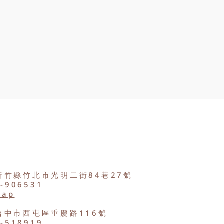
新竹縣竹北市光明二街84巷27號
2-906531
Map
台中市西屯區重慶路116號
8-518919