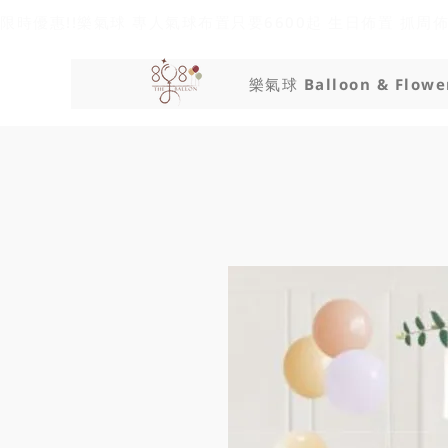
限時優惠!!樂氣球 專人氣球布置只要6600起 生日佈置 抓周
樂氣球 Balloon & Flowe