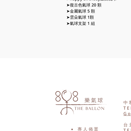
➤復古色氣球 20 顆
➤金屬氣球 5 顆
➤雲朵氣球 1顆
➤氣球支架 1 組
中
TE
Go
台
專人佈置
TE