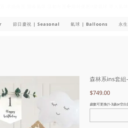
佈置 求婚佈置 開幕氣球 活動布置
r
節日慶祝 | Seasonal
氣球 | Balloons
永生
森林系ins套組
價
$749.00
格
歲數可更換(1-3歲or空白旗