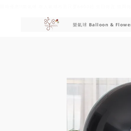
限時優惠!!樂氣球 專人氣球布置只要6600起 生日佈置 抓周
樂氣球 Balloon & Flowe