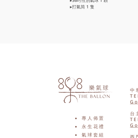
▸36吋性別氣球 1 顆
▸打氣筒 1 隻
中
TE
Go
台
專人佈置
TE
Go
永生花禮
氣球套組
西