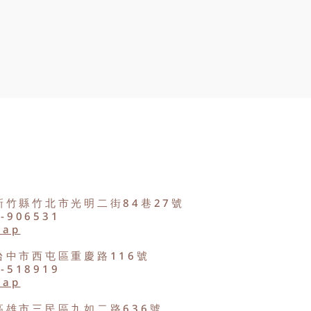
新竹縣竹北市光明二街84巷27號
2-906531
Map
台中市西屯區重慶路116號
8-518919
Map
高雄市三民區九如二路636號