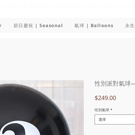
佈置 求婚佈置 開幕氣球 活動布置
r
節日慶祝 | Seasonal
氣球 | Balloons
永生
性別派對氣球
價
$249.00
格
性別氣球
*
選擇