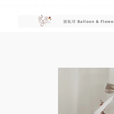
限時優惠!!樂氣球 專人氣球布置只要6600起 生日佈置 抓周
樂氣球 Balloon & Flowe