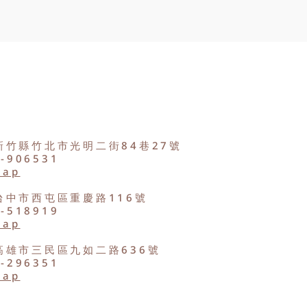
新竹縣竹北市光明二街84巷27號
2-906531
Map
台中市西屯區重慶路116號
8-518919
Map
高雄市三民區九如二路636號
9-296351
Map