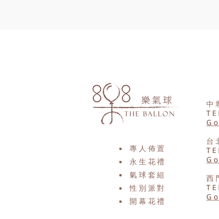
中
TE
Go
台
專人佈置
TE
Go
永生花禮
氣球套組
西
TE
性別派對​
Go
​開幕花禮