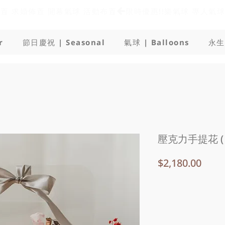
佈置 求婚佈置 開幕氣球 活動布置
r
節日慶祝 | Seasonal
氣球 | Balloons
永生
壓克力手提花 ( 
價
$2,180.00
格