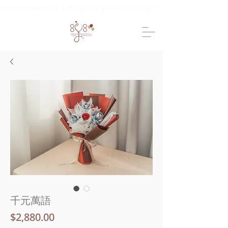
限時優惠!!樂氣球 專人氣球布置只要6600起 生日佈置 抓周佈置 求婚佈置 
千元萬語
價
$2,880.00