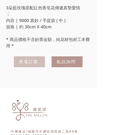
格
3朵藍玫瑰搭配紅色香皂花傳遞真摯愛情
︙
內容 | 9000 真鈔 / 手提袋 ( 中 )
規格 | 約 30cm X 40cm
* 商品價格不含鈔票金額，純花材包材工本費
用 *
來電訂購
私訊詢問
中壢總店/桃園市中壢區環西路二段89號