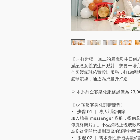
【✨ 打造獨一無二的周歲與生日儀
滿紀念意義的生日派對，想要一場
全客製氣球佈置設計服務，打破網
氣球流線，通通為您量身打造！
🎈 本系列全客製化服務起價為 23,0
【📋 頂級客製化訂購流程】
步驟 01 ｜ 專人討論細節
加入臉書 messenger 客服，
球風格照片」。不受網站上現成款
為您從零開始規劃專屬的派對拍照
步驟 02 ｜ 需求彈性新增與最終