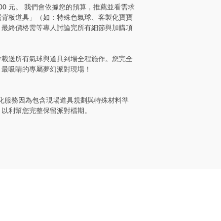
,000 元。 我們會依據您的預算，推薦並看需求
照背板道具」（如：特殊色氣球、客製化寶寶
。最終價格需等專人討論完所有細節與加購項
會載送所有氣球與道具到場全程施作。您完全
、最吸睛的專屬夢幻派對現場！
客製化服務因為包含現場道具規劃與特殊材料準
，以利幫您完整保留派對檔期。