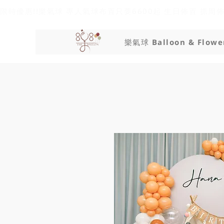
限時優惠!!樂氣球 專人氣球布置只要6600起 生日佈置 抓周
樂氣球 Balloon & Flowe