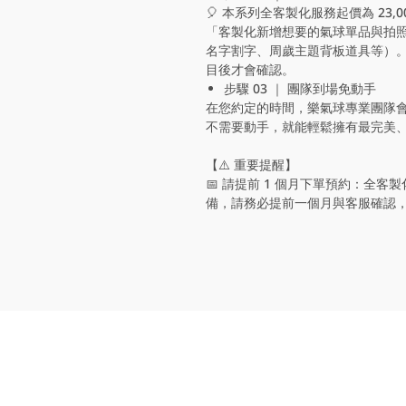
🎈 本系列全客製化服務起價為 23
「客製化新增想要的氣球單品與拍
名字割字、周歲主題背板道具等）
目後才會確認。
步驟 03 ｜ 團隊到場免動手
在您約定的時間，樂氣球專業團隊
不需要動手，就能輕鬆擁有最完美
【⚠️ 重要提醒】
📅 請提前 1 個月下單預約：全
備，請務必提前一個月與客服確認