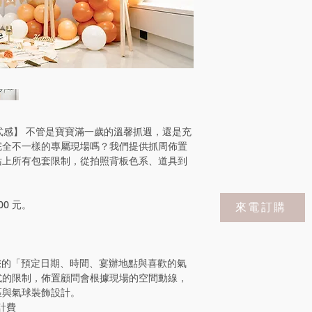
式感】 不管是寶寶滿一歲的溫馨抓週，還是充
完全不一樣的專屬現場嗎？我們提供抓周佈置
站上所有包套限制，從拍照背板色系、道具到
00 元。
來電訂購
提供您的「預定日期、時間、宴辦地點與喜歡的氣
式的限制，佈置顧問會根據現場的空間動線，
區與氣球裝飾設計。
計費