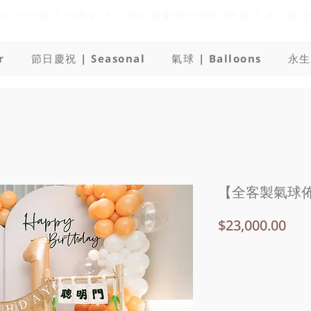
佈置 求婚佈置 開幕氣球 活動布置
r
節日慶祝 | Seasonal
氣球 | Balloons
永生
【全客製氣球
價
$23,000.00
格