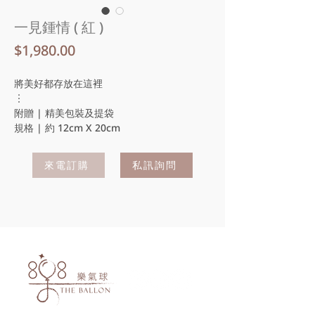
一見鍾情 ( 紅 )
價
$1,980.00
格
將美好都存放在這裡
︙
附贈 | 精美包裝及提袋
規格 | 約 12cm X 20cm
來電訂購
私訊詢問