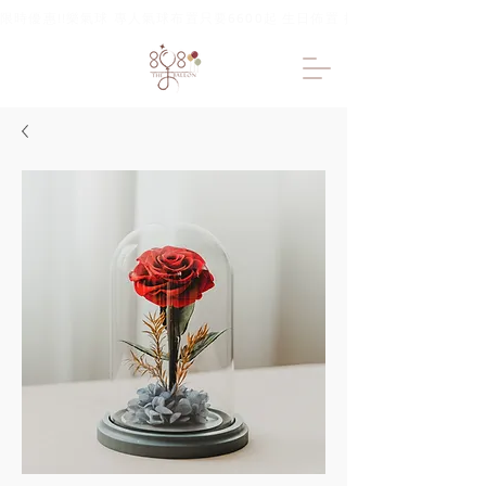
限時優惠!!樂氣球 專人氣球布置只要6600起 生日佈置 抓周佈置 求婚佈置 