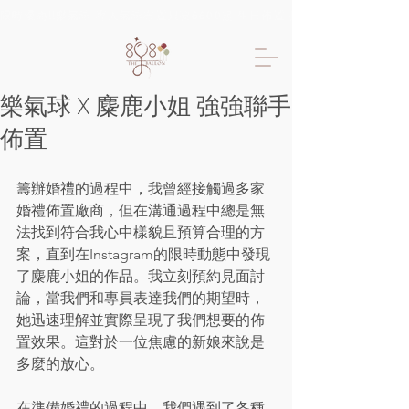
限時優惠!!樂氣球 專人氣球布置只要6600起 生日佈置 抓周佈置 求婚佈置 
樂氣球 X 麋鹿小姐 強強聯手
佈置
籌辦婚禮的過程中，我曾經接觸過多家
婚禮佈置廠商，但在溝通過程中總是無
法找到符合我心中樣貌且預算合理的方
案，直到在Instagram的限時動態中發現
了麋鹿小姐的作品。我立刻預約見面討
論，當我們和專員表達我們的期望時，
她迅速理解並實際呈現了我們想要的佈
置效果。這對於一位焦慮的新娘來說是
多麼的放心。
在準備婚禮的過程中，我們遇到了各種