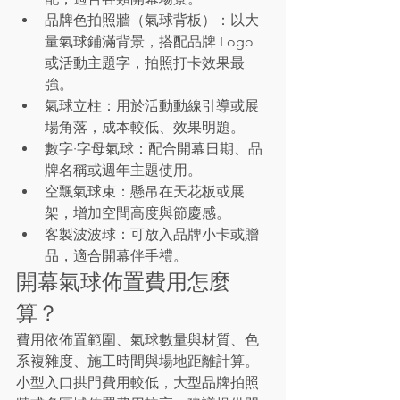
品牌色拍照牆（氣球背板）：以大
量氣球鋪滿背景，搭配品牌 Logo 
或活動主題字，拍照打卡效果最
強。
氣球立柱：用於活動動線引導或展
場角落，成本較低、效果明題。
數字·字母氣球：配合開幕日期、品
牌名稱或週年主題使用。
空飄氣球束：懸吊在天花板或展
架，增加空間高度與節慶感。
客製波波球：可放入品牌小卡或贈
品，適合開幕伴手禮。
開幕氣球佈置費用怎麼
算？
費用依佈置範圍、氣球數量與材質、色
系複雜度、施工時間與場地距離計算。
小型入口拱門費用較低，大型品牌拍照