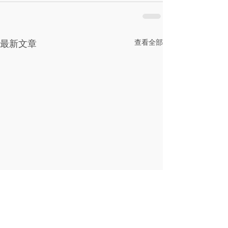
查看全部
最新文章
香皂花適合送什麼人？生
香皂花是什麼？