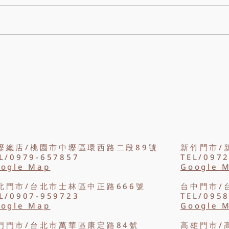
香皂花適合送什麼人？從生日、畢
香皂
業、母親節到情人節，整理不同送
嗎？
禮對象的香皂花款式、顏色與搭配
色、
建議，幫助你挑選合適的香皂花
皂花
束。
業花
壢總店/桃園市中壢區環西路二段89號
新竹門市/
L/0979-657857
TEL/097
ogle Map
Google 
北門市/台北市士林區中正路666號
台中門市/
L/0907-959723
TEL/095
ogle Map
Google 
門門市/台北市萬華區康定路84號
高雄門市/