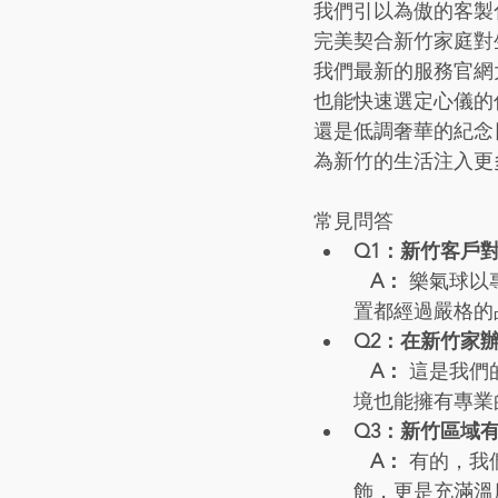
我們引以為傲的客製
完美契合新竹家庭對
我們最新的服務官網
也能快速選定心儀的
還是低調奢華的紀念
為新竹的生活注入更
常見問答
Q1：新竹客戶
   A：
 樂氣球
置都經過嚴格的
Q2：在新竹家
   A：
 這是我
境也能擁有專業
Q3：新竹區域
   A：
 有的，
飾，更是充滿溫