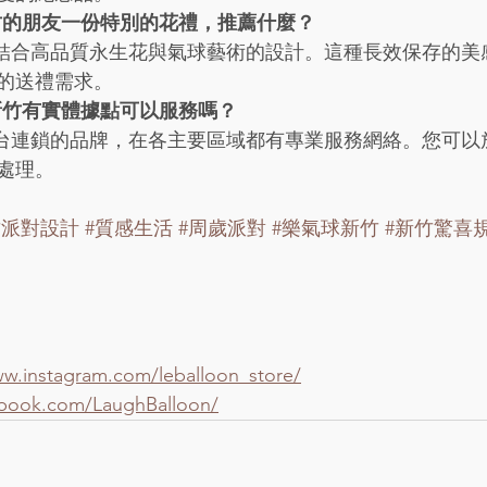
竹的朋友一份特別的花禮，推薦什麼？
薦結合高品質永生花與氣球藝術的設計。這種長效保存的美
的送禮需求。
新竹有實體據點可以服務嗎？
全台連鎖的品牌，在各主要區域都有專業服務網絡。您可以
處理。
竹派對設計
#質感生活
#周歲派對
#樂氣球新竹
#新竹驚喜
1
ww.instagram.com/leballoon_store/
ebook.com/LaughBalloon/