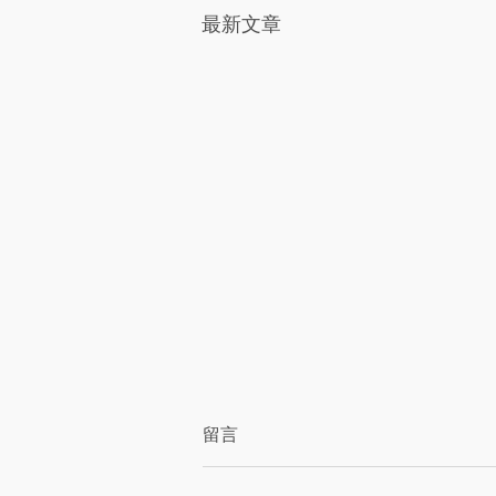
最新文章
香皂花可以放多久？保存方
留言
式、擺放技巧與注意事項整理