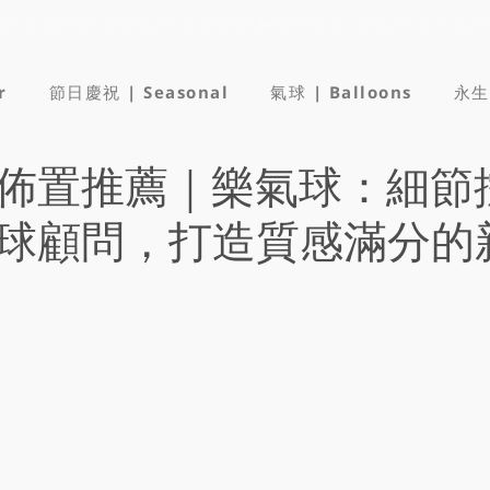
佈置 求婚佈置 開幕氣球 活動布置
r
節日慶祝 | Seasonal
氣球 | Balloons
永生
佈置推薦｜樂氣球：細節
球顧問，打造質感滿分的