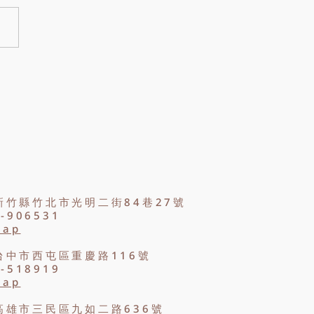
花是什麼？香皂花可以使用
本文整理香皂花的材質、特
用途與常見問題，帶你了解香
為什麼適合製作生日花束、畢
束與節日禮物。
新竹縣竹北市光明二街84巷27號
2-906531
Map
台中市西屯區重慶路116號
8-518919
Map
高雄市三民區九如二路636號