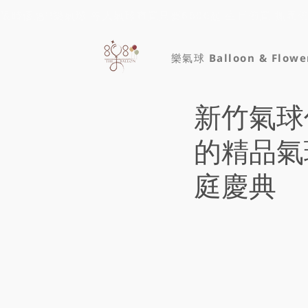
限時優惠!!樂氣球 專人氣球布置只要6600起 生日佈置 抓周
樂氣球 Balloon & Flowe
新竹氣球
的精品氣
庭慶典