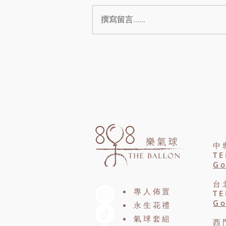
香皂花可以放多久？本文整理香皂
花保存方式、適合擺放的位置、清
撰寫留言......
潔技巧與注意事項，避免香皂花因
陽光、濕氣或灰塵而褪色變形。
中
TE
Go
台
專人佈置
TE
Go
永生花禮
氣球套組
西