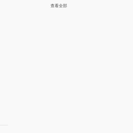
查看全部
花是什麼？香皂花特色、
與常見問題一次看懂