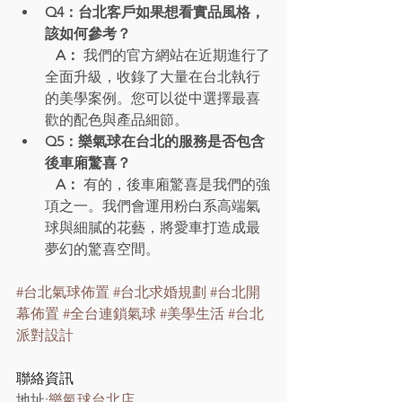
Q4：台北客戶如果想看實品風格，
該如何參考？
   A：
 我們的官方網站在近期進行了
全面升級，收錄了大量在台北執行
的美學案例。您可以從中選擇最喜
歡的配色與產品細節。
Q5：樂氣球在台北的服務是否包含
後車廂驚喜？
   A：
 有的，後車廂驚喜是我們的強
項之一。我們會運用粉白系高端氣
球與細膩的花藝，將愛車打造成最
夢幻的驚喜空間。
#台北氣球佈置
#台北求婚規劃
#台北開
幕佈置
#全台連鎖氣球
#美學生活
#台北
派對設計
聯絡資訊
地址:
樂氣球台北店