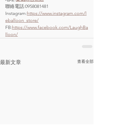
聯絡電話:0958081481
Instagram:
https://www.instagram.com/l
eballoon_store/
FB:
https://www.facebook.com/LaughBa
lloon/
查看全部
最新文章