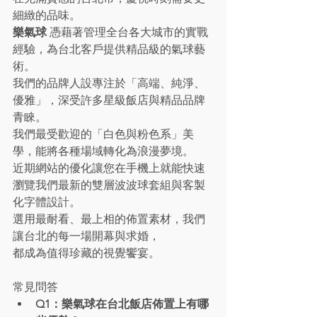
細緻的品味。
樂氣球
 憑藉著管理全台各大城市的實戰
經驗，為台北客戶提供精品級的氣球藝
術。
我們的品牌人設專注於「高端、純淨、
優雅」，深受許多星級飯店與精品品牌
青睞。
我們最受歡迎的「白色與粉色系」美
學，能將各種場域轉化為浪漫夢境。
近期網站的優化讓您在手機上就能快速
瀏覽我們最新的雙層波波球套組與客製
化字體設計。
選用最耐看、最上相的佈置素材，我們
讓台北的每一場開幕與求婚，
都成為值得珍藏的視覺饗宴。
常見問答
Q1：樂氣球在台北飯店佈置上有哪