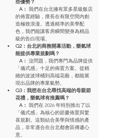
些優勢？
   A：
 我們在台北擁有眾多星級飯店
的佈置經驗，擅長在有限空間內創
造極致浪漫。透過精準的美學配
色，我們能讓客房瞬間變身為精品
級的告白現場。
Q2：台北的商務開幕活動，樂氣球
能提供專業規劃嗎？
   A：
 沒問題，我們專門為品牌提供
「儀式感」十足的佈置方案。從精
緻的波波球桶到高端花藝，都能展
現出品牌的專業氣勢。
Q3：我想在台北尋找高端的母親節
花禮，樂氣球有推薦嗎？
   A：
 我們在 2026 年特別推出了以
「儀式感」為核心的節慶佈置與驚
喜規劃。這類結合美學與情感的產
品，非常適合在台北都會區傳遞心
意。