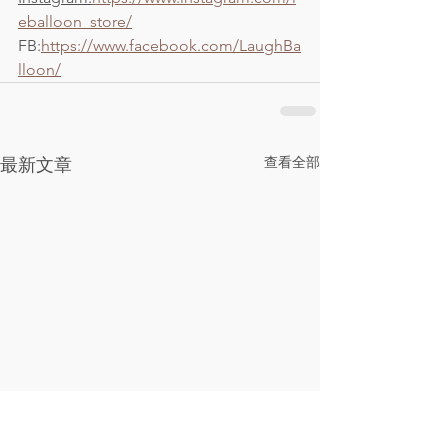
eballoon_store/
FB:
https://www.facebook.com/LaughBa
lloon/
查看全部
最新文章