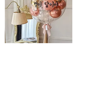
金屬紅波波球套組
一般價格
促銷價格
$899.00
$325.00