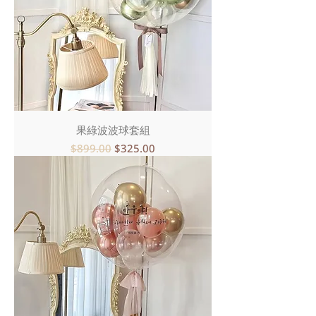
果綠波波球套組
一般價格
促銷價格
$899.00
$325.00