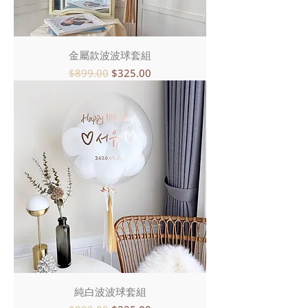
金屬款波波球套組
一般價格
促銷價格
$899.00
$325.00
純白波波球套組