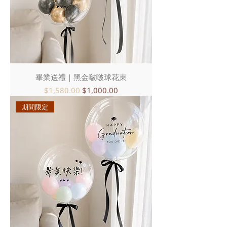
畢業送禮｜黑金啵啵球花束
一般價格
促銷價格
$1,580.00
$1,000.00
期間限定