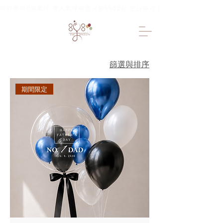
限時優惠!!樂氣球 專人氣球布置只要6600起 生日佈置 抓周佈置 求婚佈置 
篩選與排序
期間限定