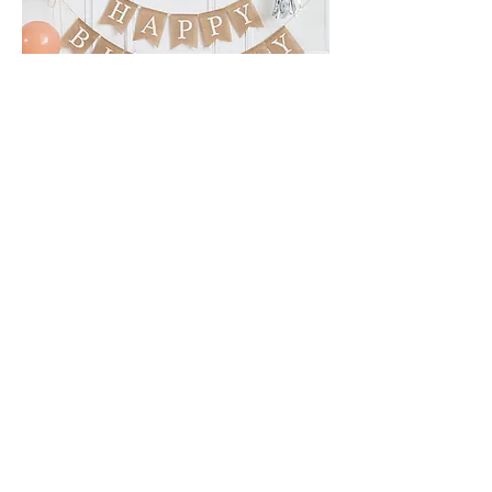
森林系ins套組-ins韓風森林系
價格
$829.00