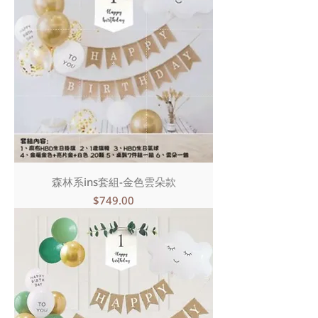
森林系ins套組-金色雲朵款
價格
$749.00