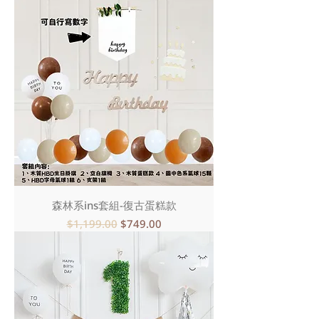
森林系ins套組-復古蛋糕款
一般價格
促銷價格
$1,199.00
$749.00