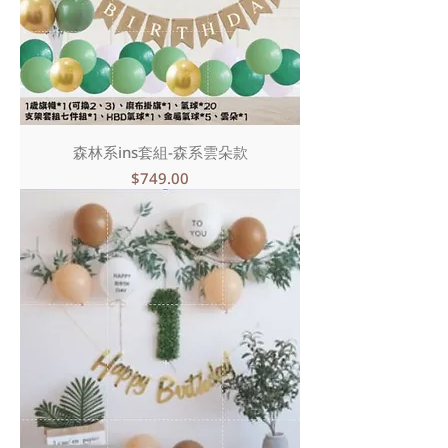
森林系ins套組-森系雲朵款
價格
$749.00