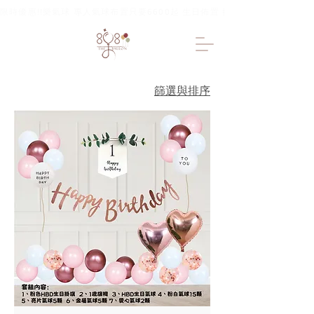
限時優惠!!樂氣球 專人氣球布置只要6600起 生日佈置 抓周佈置 求婚佈置 
篩選與排序