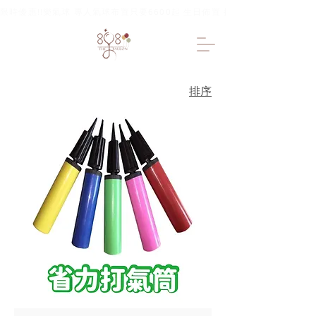
限時優惠!!樂氣球 專人氣球布置只要6600起 生日佈置 抓周佈置 求婚佈置 
排序