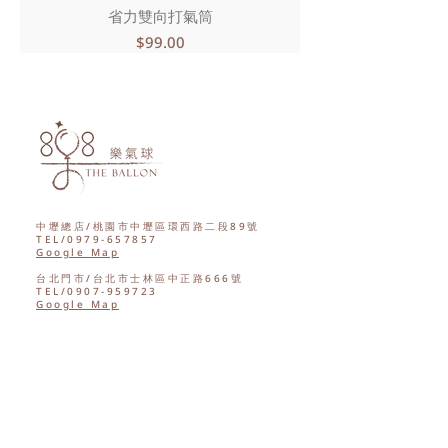
省力雙向打氣筒
價格
$99.00
中壢總店/桃園市中壢區環西路二段89號
TEL/0979-657857
Google Map
台北門市/台北市士林區中正路666號
TEL/0907-959723
Google Map
西門門市/台北市萬華區康定路84號
TEL/0970-588725
Google Map
新竹門市/新竹縣竹北市光明二街84巷27號
TEL/0972-906531
Google Map
台中門市/台中市西屯區重慶路116號