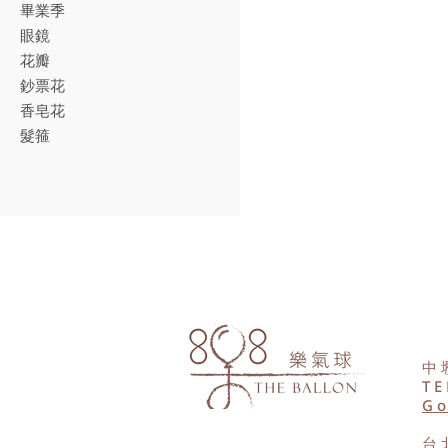
畢業季
眼鏡
花瓣
鈔票花
香皂花
髮箍
中
TE
Go
台