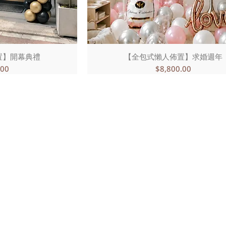
置】開幕典禮
【全包式懶人佈置】求婚週年
價格
.00
$8,800.00