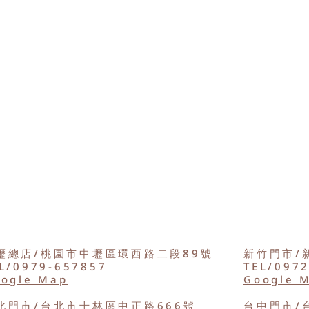
壢總店/桃園市中壢區環西路二段89號
新竹門市/
L/0979-657857
TEL/097
ogle Map
Google 
北門市/台北市士林區中正路666號
台中門市/