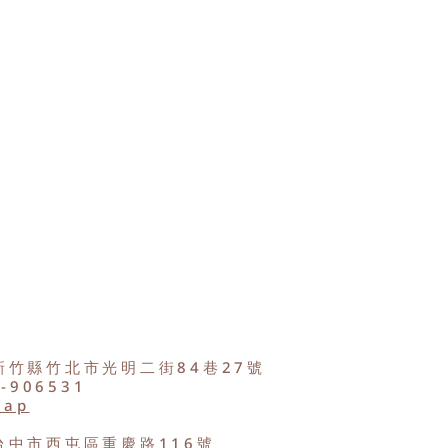
新竹縣竹北市光明二街84巷27號
2-906531
Map
台中市西屯區重慶路116號