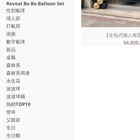
Reveal Bo Bo Balloon Set
性別氣球
情人節
打氣筒
掛旗
【全包式懶人佈
數字氣球
價格
$8,800
新品
桌飄
森林系
森林系周邊
永生花
波波球
波波球桶
熱銷TOP10
燈串
父親節
生日
生日帽