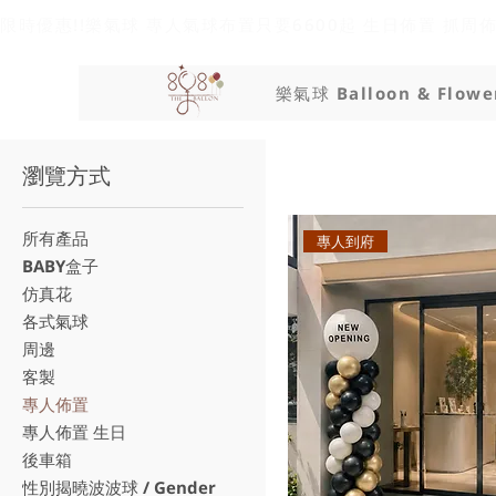
限時優惠!!樂氣球 專人氣球布置只要6600起 生日佈置 抓周
樂氣球 Balloon & Flowe
瀏覽方式
所有產品
專人到府
BABY盒子
仿真花
各式氣球
周邊
客製
專人佈置
專人佈置 生日
後車箱
性別揭曉波波球 / Gender