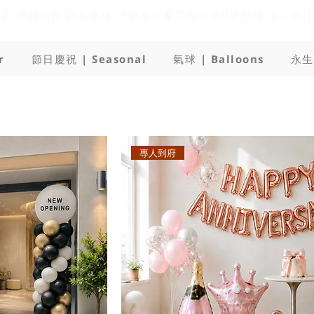
佈置 求婚佈置 開幕氣球 活動布置
r
節日慶祝 | Seasonal
氣球 | Balloons
永生
專人到府