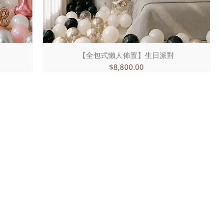
【全包式懶人佈置】生日派對
價格
$8,800.00